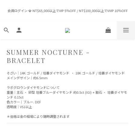
💕 七夕限定オファー｜ウェディング＆ダイヤモンドリング 5％OFF｜オーダーメイ
会員ログイン 💎 NT$65,000以上でVIP 5％OFF / NT$100,000以上でVVIP 10％OFF
ドジュエリーで0.05ctダイヤまたはNT$500 OFF 💕
✈️ 送料無料：台湾 NT$8,000以上 | 香港・マカオ HK$12,500以上 | 全世界 
USD$1,600以上
💕 七夕限定オファー｜ウェディング＆ダイヤモンドリング 5％OFF｜オーダーメイ
SUMMER NOCTURNE -
ドジュエリーで0.05ctダイヤまたはNT$500 OFF 💕
BRACELET
そざい｜14K ゴールド / 培養ダイヤモンド  · 18K ゴールド / 培養ダイヤモンド 
メインデザイン｜約6.5mm
ラボグロウンダイヤモンドについて
重量｜主石 · 卵型 培養ブルーダイヤモンド 約0.5ct (IGI) + 脇石 · 培養ダイヤモ
ンド 0.15ct
色カラー｜ブルー. DEF
透明度｜VS1以上
＊価格は金の相場により随時調整されます