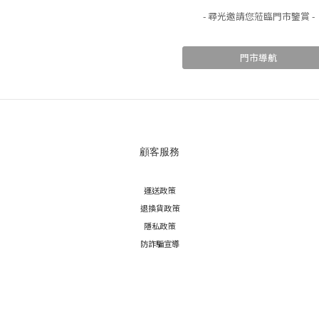
- 尋光邀請您蒞臨門市鑒賞 -
門市導航
顧客服務
運送政策
退換貨政策
隱私政策
防詐騙宣導