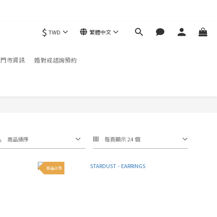
$
TWD
繁體中文
現折）
配免運
門市資訊
婚對戒諮詢預約
商品排序
每頁顯示 24 個
新品上市