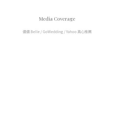
Media Coverage
儂儂 Belle / GoWedding / Yahoo 真心推薦