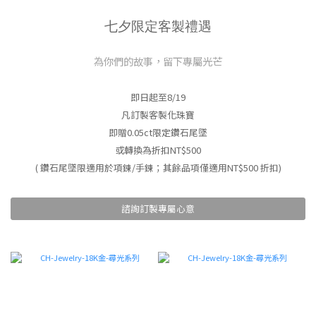
七夕限定客製禮遇
為你們的故事，留下專屬光芒
即日起至8/19
凡訂製客製化珠寶
即贈0.05ct限定鑽石尾墜
或轉換為折扣NT$500
( 鑽石尾墜限適用於項鍊/手鍊；其餘品項僅適用NT$500 折扣)
諮詢訂製專屬心意