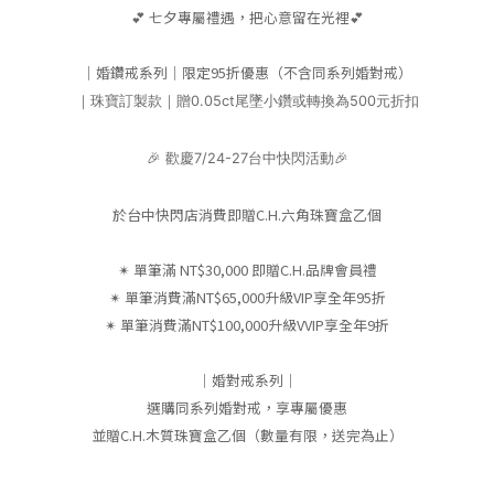
💕 七夕專屬禮遇，把心意留在光裡💕
｜婚鑽戒系列｜限定95折優惠（不含同系列婚對戒）
｜珠寶訂製款｜贈0.05ct尾墜小鑽或轉換為500元折扣
🎉 歡慶7/24-27台中快閃活動🎉
於台中快閃店消費即贈C.H.六角珠寶盒乙個
✴︎ 單筆滿 NT$30,000 即贈C.H.品牌會員禮
✴︎ 單筆消費滿NT$65,000升級VIP享全年95折
✴︎ 單筆消費滿NT$100,000升級VVIP享全年9折
｜婚對戒系列｜
選購同系列婚對戒，享專屬優惠
並贈C.H.木質珠寶盒乙個（數量有限，送完為止）