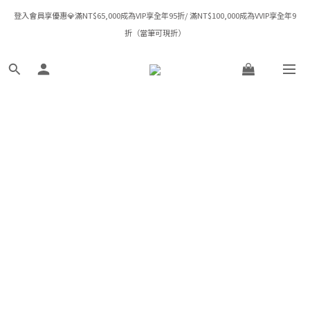
💕 七夕專屬禮遇｜婚鑽戒系列限定95折 ｜珠寶訂製送0.05ct鑽石尾墜或折扣NT$500 
登入會員享優惠💎滿NT$65,000成為VIP享全年95折/ 滿NT$100,000成為VVIP享全年9
折（當筆可現折）
💕
✈️ 全館消費滿 NT$8,000 即享台灣免運｜港澳滿HK$12,500享宅配免運｜全球滿
USD$1,600宅配免運
💕 七夕專屬禮遇｜婚鑽戒系列限定95折 ｜珠寶訂製送0.05ct鑽石尾墜或折扣NT$500 
💕