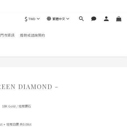
$
TWD
繁體中文
現折）
配免運
門市資訊
婚對戒諮詢預約
立即購買
REEN DIAMOND -
 18K Gold / 培育鑽石
t + 培育白鑽 共0.08ct