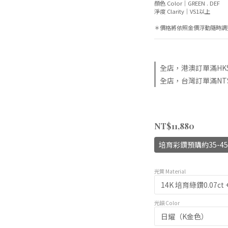
顏色 Color｜GREEN . DEF
淨度 Clarity｜VS1以上
＊價格將依照金價浮動隨時調
全店，港澳訂單滿HK$1
全店，台灣訂單滿NT$8
NT$11,880
培育彩鑽預購約35-
光質 Material
光韻 Color