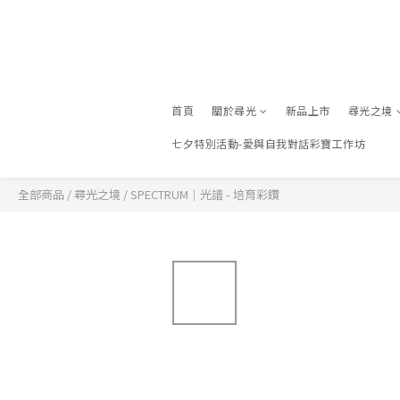
登入
✈️
首頁
關於尋光
新品上市
尋光之境
七夕特別活動-愛與自我對話彩寶工作坊
全部商品
/
尋光之境
/
SPECTRUM｜光譜 - 培育彩鑽