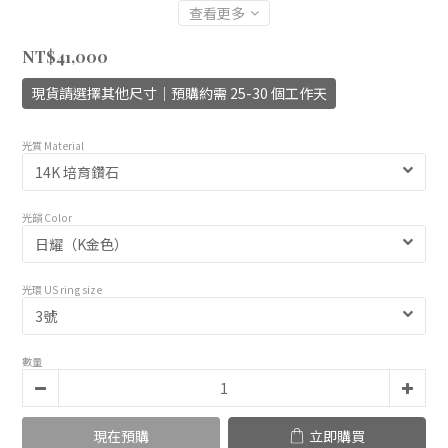
查看更多
NT$41,000
現貨請選擇其他尺寸｜預購約需 25-30 個工作天
光質 Material
光韻 Color
光環 US ring size
數量
現在預購
立即購買