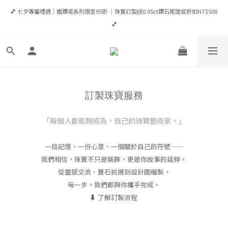
💕 七夕專屬禮遇｜婚鑽戒系列限定95折 ｜珠寶訂製送0.05ct鑽石尾墜或折扣NT$500 
💕 七夕專屬禮遇｜婚鑽戒系列限定95折 ｜珠寶訂製送0.05ct鑽石尾墜或折扣NT$500 
💕
💕
登入會員享優惠💎滿NT$65,000成為VIP享全年95折/ 滿NT$100,000成為VVIP享全年9
折（當筆可現折）
✈️ 全館消費滿 NT$8,000 即享台灣免運｜港澳滿HK$12,500享宅配免運｜全球滿
訂製珠寶服務
USD$1,600宅配免運
💕 七夕專屬禮遇｜婚鑽戒系列限定95折 ｜珠寶訂製送0.05ct鑽石尾墜或折扣NT$500 
「每個人都能夠成為，自己的珠寶藝術家。」
💕
一段記憶、一份心意、一個關於自己的符號——
我們相信，珠寶不只是裝飾，更是你故事的延伸。
從靈感交流、寶石挑選到設計圖繪製，
每一步，我們都與你攜手完成。
⬇️ 了解訂製流程