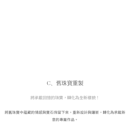
C、舊珠寶重製
將承載回憶的珠寶，轉化為全新樣貌！
將舊珠寶中蘊藏的情感與寶石保留下來，重新設計與鑲嵌，轉化為承載新
意的專屬作品。