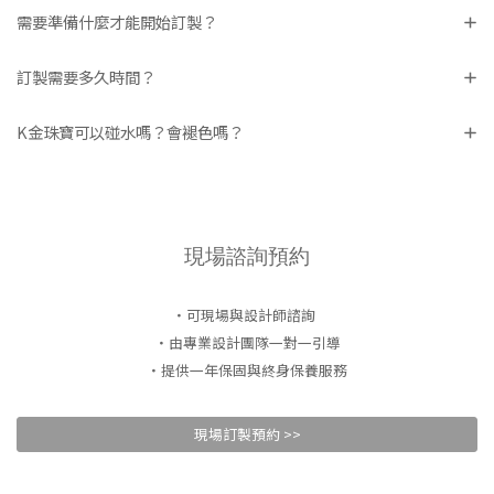
需要準備什麼才能開始訂製？
訂製需要多久時間？
K金珠寶可以碰水嗎？會褪色嗎？
現場諮詢預約
・可現場與設計師諮詢
・由專業設計團隊一對一引導
・提供一年保固與終身保養服務
現場訂製預約 >>