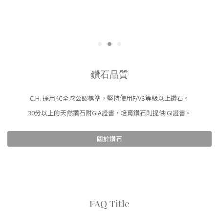
鑽石品質
C.H. 採用4C全球公認標準，堅持使用F/VS等級以上鑽石。
30分以上的天然鑽石附GIA證書，培育鑽石則提供IGI證書。
關於鑽石
FAQ Title