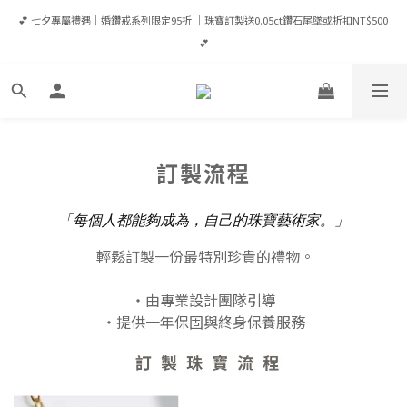
💕 七夕專屬禮遇｜婚鑽戒系列限定95折 ｜珠寶訂製送0.05ct鑽石尾墜或折扣NT$500 
💕 七夕專屬禮遇｜婚鑽戒系列限定95折 ｜珠寶訂製送0.05ct鑽石尾墜或折扣NT$500 
💕
💕
登入會員享優惠💎滿NT$65,000成為VIP享全年95折/ 滿NT$100,000成為VVIP享全年9
折（當筆可現折）
✈️ 全館消費滿 NT$8,000 即享台灣免運｜港澳滿HK$12,500享宅配免運｜全球滿
訂製流程
USD$1,600宅配免運
💕 七夕專屬禮遇｜婚鑽戒系列限定95折 ｜珠寶訂製送0.05ct鑽石尾墜或折扣NT$500 
「每個人都能夠成為，自己的珠寶藝術家。」
💕
輕鬆訂製一份最特別珍貴的禮物。
・由專業設計團隊引導
・提供一年保固與終身保養服務