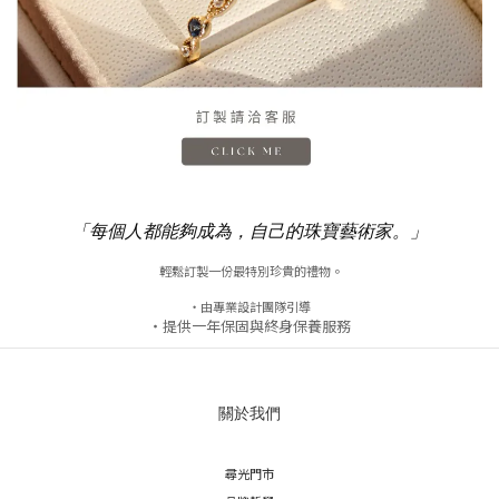
「每個人都能夠成為，自己的珠寶藝術家。」
輕鬆訂製一份最特別珍貴的禮物。
・由專業設計團隊引導
・提供一年保固與終身保養服務
關於我們
尋光門市