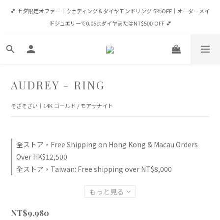
💕 七夕限定オファー｜ウェディング＆ダイヤモンドリング 5％OFF｜オーダーメイ
💕 七夕限定オファー｜ウェディング＆ダイヤモンドリング 5％OFF｜オーダーメイ
ドジュエリーで0.05ctダイヤまたはNT$500 OFF 💕
ドジュエリーで0.05ctダイヤまたはNT$500 OFF 💕
会員ログイン 💎 NT$65,000以上でVIP 5％OFF / NT$100,000以上でVVIP 10％OFF
✈️ 送料無料：台湾 NT$8,000以上 | 香港・マカオ HK$12,500以上 | 全世界 
AUDREY - RING
USD$1,600以上
そざそざい｜14K ゴールド / モアサナイト
💕 七夕限定オファー｜ウェディング＆ダイヤモンドリング 5％OFF｜オーダーメイ
ドジュエリーで0.05ctダイヤまたはNT$500 OFF 💕
全ストア，Free Shipping on Hong Kong & Macau Orders
Over HK$12,500
全ストア，Taiwan: Free shipping over NT$8,000
もっと見る
NT$9,980