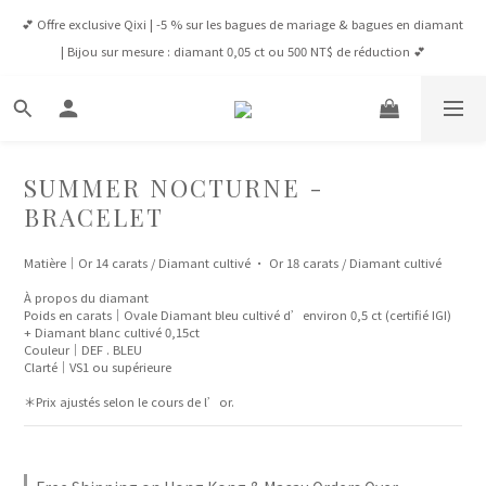
💕 Offre exclusive Qixi | -5 % sur les bagues de mariage & bagues en diamant 
💕 Offre exclusive Qixi | -5 % sur les bagues de mariage & bagues en diamant 
| Bijou sur mesure : diamant 0,05 ct ou 500 NT$ de réduction 💕
| Bijou sur mesure : diamant 0,05 ct ou 500 NT$ de réduction 💕
Connexion Membre 💎 À partir de NT$65,000, VIP -5 % toute l’année / À 
partir de NT$100,000, VVIP -10 % toute l’année
✈️ Livraison Gratuite : Taïwan dès 8 000 NT$ | HK & Macao dès 12 500 HK$ | 
SUMMER NOCTURNE -
Monde dès 1 600 USD
BRACELET
💕 Offre exclusive Qixi | -5 % sur les bagues de mariage & bagues en diamant 
Matière｜Or 14 carats / Diamant cultivé · Or 18 carats / Diamant cultivé
| Bijou sur mesure : diamant 0,05 ct ou 500 NT$ de réduction 💕
À propos du diamant
Poids en carats｜Ovale Diamant bleu cultivé d’environ 0,5 ct (certifié IGI) 
+ Diamant blanc cultivé 0,15ct
Couleur｜DEF . BLEU
Clarté｜VS1 ou supérieure
＊Prix ajustés selon le cours de l’or.