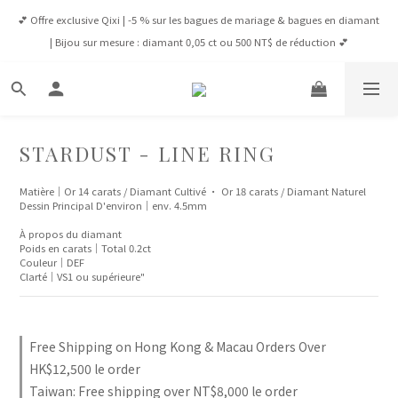
💕 Offre exclusive Qixi | -5 % sur les bagues de mariage & bagues en diamant 
💕 Offre exclusive Qixi | -5 % sur les bagues de mariage & bagues en diamant 
| Bijou sur mesure : diamant 0,05 ct ou 500 NT$ de réduction 💕
| Bijou sur mesure : diamant 0,05 ct ou 500 NT$ de réduction 💕
Connexion Membre 💎 À partir de NT$65,000, VIP -5 % toute l’année / À 
partir de NT$100,000, VVIP -10 % toute l’année
✈️ Livraison Gratuite : Taïwan dès 8 000 NT$ | HK & Macao dès 12 500 HK$ | 
STARDUST - LINE RING
Monde dès 1 600 USD
Matière｜Or 14 carats / Diamant Cultivé · Or 18 carats / Diamant Naturel
Dessin Principal D'environ｜env. 4.5mm
💕 Offre exclusive Qixi | -5 % sur les bagues de mariage & bagues en diamant 
| Bijou sur mesure : diamant 0,05 ct ou 500 NT$ de réduction 💕
À propos du diamant
Poids en carats｜Total 0.2ct
Couleur｜DEF
Clarté｜VS1 ou supérieure"
Free Shipping on Hong Kong & Macau Orders Over
HK$12,500 le order
Taiwan: Free shipping over NT$8,000 le order