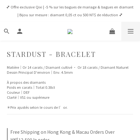
💕 Offre exclusive Qixi | -5 % sur les bagues de mariage & bagues en diamant 
💕 Offre exclusive Qixi | -5 % sur les bagues de mariage & bagues en diamant 
| Bijou sur mesure : diamant 0,05 ct ou 500 NT$ de réduction 💕
| Bijou sur mesure : diamant 0,05 ct ou 500 NT$ de réduction 💕
Connexion Membre 💎 À partir de NT$65,000, VIP -5 % toute l’année / À 
partir de NT$100,000, VVIP -10 % toute l’année
✈️ Livraison Gratuite : Taïwan dès 8 000 NT$ | HK & Macao dès 12 500 HK$ | 
STARDUST - BRACELET
Monde dès 1 600 USD
Matière｜Or 14 carats / Diamant cultivé · Or 18 carats / Diamant Naturel
Dessin Principal D'environ｜Env. 4.5mm
💕 Offre exclusive Qixi | -5 % sur les bagues de mariage & bagues en diamant 
| Bijou sur mesure : diamant 0,05 ct ou 500 NT$ de réduction 💕
À propos des diamants
Poids en carats｜Total 0.38ct
Couleur｜DEF 
Clarté｜VS1 ou supérieure
＊Prix ajustés selon le cours de l’or.
Free Shipping on Hong Kong & Macau Orders Over
HK$12,500 le order