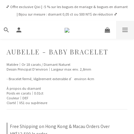
💕 Offre exclusive Qixi | -5 % sur les bagues de mariage & bagues en diamant 
💕 Offre exclusive Qixi | -5 % sur les bagues de mariage & bagues en diamant 
| Bijou sur mesure : diamant 0,05 ct ou 500 NT$ de réduction 💕
| Bijou sur mesure : diamant 0,05 ct ou 500 NT$ de réduction 💕
Connexion Membre 💎 À partir de NT$65,000, VIP -5 % toute l’année / À 
partir de NT$100,000, VVIP -10 % toute l’année
✈️ Livraison Gratuite : Taïwan dès 8 000 NT$ | HK & Macao dès 12 500 HK$ | 
AUBELLE - BABY BRACELET
Monde dès 1 600 USD
Matière｜Or 18 carats / Diamant Naturel
Dessin Principal D'environ｜Largeur max env. 2,8mm
💕 Offre exclusive Qixi | -5 % sur les bagues de mariage & bagues en diamant 
| Bijou sur mesure : diamant 0,05 ct ou 500 NT$ de réduction 💕
- Bracelet fermé, légèrement extensible d’environ 4cm
À propos du diamant
Poids en carats｜0.01ct
Couleur｜DEF
Clarté｜VS1 ou supérieure
Free Shipping on Hong Kong & Macau Orders Over
HK$12,500 le order