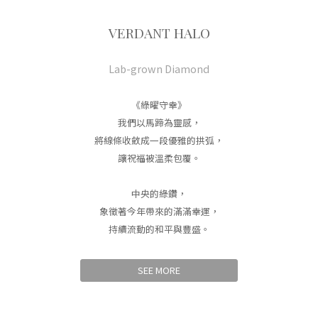
VERDANT HALO
Lab-grown Diamond
《綠曜守幸》
我們以馬蹄為靈感，
將線條收斂成一段優雅的拱弧，
讓祝福被溫柔包覆。
中央的綠鑽，
象徵著今年帶來的滿滿幸運，
持續流動的和平與豐盛。
SEE MORE