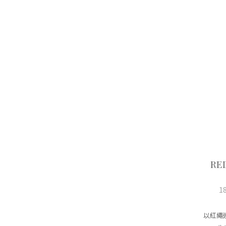
RE
1
以紅繩