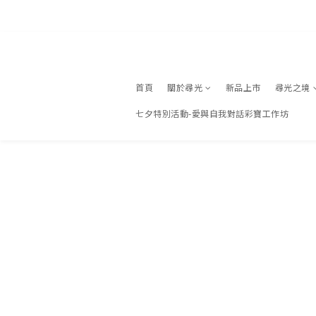
登入
✈️
首頁
關於尋光
新品上市
尋光之境
七夕特別活動-愛與自我對話彩寶工作坊