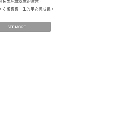
生肖造型承載誕生的寓意，
，守護寶寶一生的平安與成長。
SEE MORE