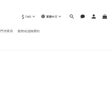
$
TWD
繁體中文
現折）
配免運
門市資訊
婚對戒諮詢預約