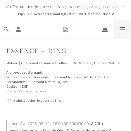
💕 Offre exclusive Qixi | -5 % sur les bagues de mariage & bagues en diamant 
💕 Offre exclusive Qixi | -5 % sur les bagues de mariage & bagues en diamant 
| Bijou sur mesure : diamant 0,05 ct ou 500 NT$ de réduction 💕
| Bijou sur mesure : diamant 0,05 ct ou 500 NT$ de réduction 💕
Connexion Membre 💎 À partir de NT$65,000, VIP -5 % toute l’année / À 
partir de NT$100,000, VVIP -10 % toute l’année
✈️ Livraison Gratuite : Taïwan dès 8 000 NT$ | HK & Macao dès 12 500 HK$ | 
ESSENCE - RING
Monde dès 1 600 USD
Matière｜Or 18 carats / Diamant cultivé · Or 18 carats / Diamant Naturel
💕 Offre exclusive Qixi | -5 % sur les bagues de mariage & bagues en diamant 
À propos des diamants
| Bijou sur mesure : diamant 0,05 ct ou 500 NT$ de réduction 💕
Poids en carats｜Principale · Diamant Naturel 0,3ct（GIA / IGI）+ 
Secondaires · Diamant Naturel  0,18ct
Couleur｜DEF 
Clarté｜VS1 ou supérieure
＊Prix ajustés selon le cours de l’or.
Jusqu'au 2026-08-19T16:00:00.000+00:00
💕 Offre
exclusive pour la fête de Qixi 💕 Bagues de mariage &