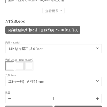
查看更多
NT$18,900
現貨請選擇其他尺寸｜預購約需 25-30 個工作天
光質 Material
光韻 Color
: 日耀（K金色）
光象 Item
數量